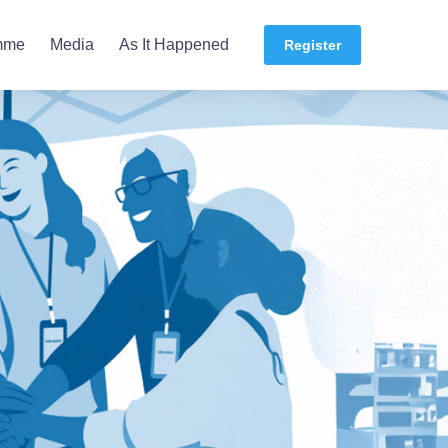
mme
Media
As It Happened
Register