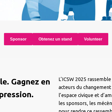
Sponsor
Obtenez un stand
Volunteer
L’ICSW 2025 rassemble d
ile. Gagnez en
acteurs du changement 
mpression.
l’espace civique et d’amp
les sponsors, les mécèn
pour rendre ce rassemb